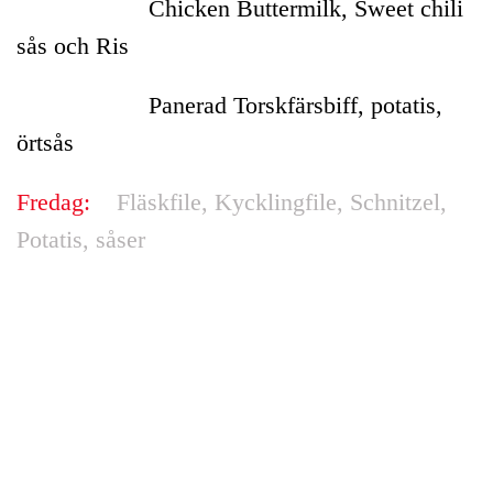
Chicken Buttermilk, Sweet chili
sås och Ris
Panerad Torskfärsbiff, potatis,
örtsås
Fredag:
Fläskfile, Kycklingfile, Schnitzel,
Potatis, såser